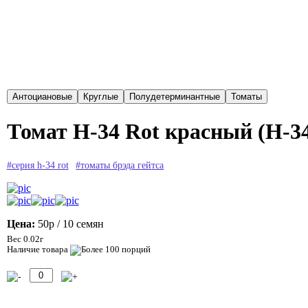
Томат H-34 Rot красный (H-34
#серия h-34 rot
#томаты брэда гейтса
Цена:
50р
/ 10 семян
Вес 0.02г
Наличие товара