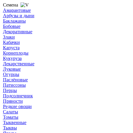
Семена
Амарантовые
Арбузы и дыни
Баклажаны
Бобовые
Декоративные
Злаки
Кабачки
Капуста
Корнеплоды
Кукуруза
Лекарственные
Луковые
Огурцы
Паслёновые
Патиссоны
Перцы
Подсолнечник
Пряности
Редкие овощи
Салаты
Томаты
Тыквенные
Тыквы