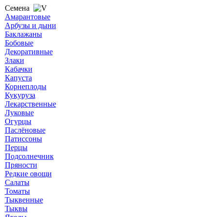
Семена
Амарантовые
Арбузы и дыни
Баклажаны
Бобовые
Декоративные
Злаки
Кабачки
Капуста
Корнеплоды
Кукуруза
Лекарственные
Луковые
Огурцы
Паслёновые
Патиссоны
Перцы
Подсолнечник
Пряности
Редкие овощи
Салаты
Томаты
Тыквенные
Тыквы