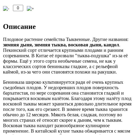
Описание
Плодовое растение семейства Тыквенные. Другие названия:
зимняя дыня, зимняя тыква, восковая дыня, кандол
.
Пекинский сорт отличается крупными плодами и ранним
созреванием. В Китае её прозвали "тыква-подушка" из-за её
формы. Ещё у этого сорта необычные семена, не как у
классических сортов бенинказы гладкие, а с рельефной
каймой, из-за чего они становятся похожи на ракушки.
Бенинказа широко культивируется ради её очень крупных
съедобных плодов. У недозревших плодов поверхность
бархатистая, по мере созревания она становится гладкой и
покрывается восковым налётом. Благодаря этому налёту плод
восковой тыквы может храниться довольно длительное время
после того, как его срезают. В зимнее время тыква хранится
обычно до 12 месяцев. Мякоть белая, сладкая, поэтому во
многих странах её относят скорее к дыням, чем к тыквам.
Восковая тыква находит разнообразное кулинарное
применение. В китайской кухне тыква обжаривается с мясом