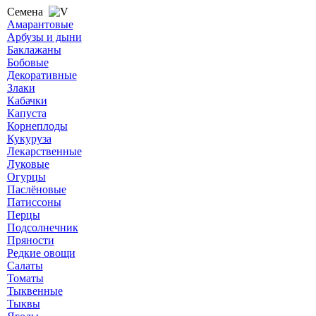
Семена
Амарантовые
Арбузы и дыни
Баклажаны
Бобовые
Декоративные
Злаки
Кабачки
Капуста
Корнеплоды
Кукуруза
Лекарственные
Луковые
Огурцы
Паслёновые
Патиссоны
Перцы
Подсолнечник
Пряности
Редкие овощи
Салаты
Томаты
Тыквенные
Тыквы