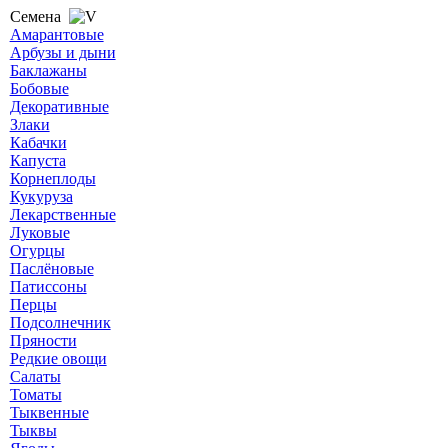
Семена
Амарантовые
Арбузы и дыни
Баклажаны
Бобовые
Декоративные
Злаки
Кабачки
Капуста
Корнеплоды
Кукуруза
Лекарственные
Луковые
Огурцы
Паслёновые
Патиссоны
Перцы
Подсолнечник
Пряности
Редкие овощи
Салаты
Томаты
Тыквенные
Тыквы