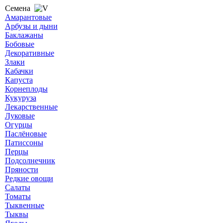
Семена
Амарантовые
Арбузы и дыни
Баклажаны
Бобовые
Декоративные
Злаки
Кабачки
Капуста
Корнеплоды
Кукуруза
Лекарственные
Луковые
Огурцы
Паслёновые
Патиссоны
Перцы
Подсолнечник
Пряности
Редкие овощи
Салаты
Томаты
Тыквенные
Тыквы