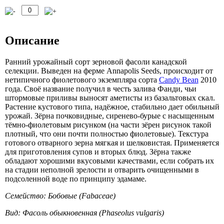
Описание
Ранний урожайный сорт зерновой фасоли канадской
селекции. Выведен на ферме Annapolis Seeds, происходит от
нетипичного фиолетового экземпляра сорта
Candy Bean
2010
года. Своё название получил в честь залива Фанди, чьи
штормовые приливы выносят аметисты из базальтовых скал.
Растение кустового типа, надёжное, стабильно дает обильный
урожай. Зёрна почковидные, сиренево-бурые с насыщенным
тёмно-фиолетовым рисунком (на части зёрен рисунок такой
плотный, что они почти полностью фиолетовые). Текстура
готового отварного зерна мягкая и шелковистая. Применяется
для приготовления супов и вторых блюд. Зёрна также
обладают хорошими вкусовыми качествами, если собрать их
на стадии неполной зрелости и отварить очищенными в
подсоленной воде по принципу эдамаме.
Семейство: Бобовые (Fabaceae)
Вид: Фасоль обыкновенная (Phaseolus vulgaris)