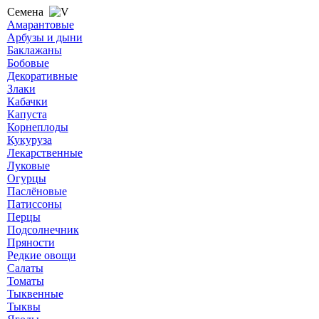
Семена
Амарантовые
Арбузы и дыни
Баклажаны
Бобовые
Декоративные
Злаки
Кабачки
Капуста
Корнеплоды
Кукуруза
Лекарственные
Луковые
Огурцы
Паслёновые
Патиссоны
Перцы
Подсолнечник
Пряности
Редкие овощи
Салаты
Томаты
Тыквенные
Тыквы