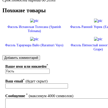
Срок годности партии до 2030г
Похожие товары
Фасоль Испанская Толосана (Spanish
Фасоль Ранний Уорик (Ea
Tolosana)
Фасоль Тараумара Вайо (Raramuri Vayo)
Фасоль Пятнистый виног
Grape)
*
Ваше имя или никнейм
*
Ваш email
(будет скрыт)
*
Сообщение
(максимум 4000 символов)