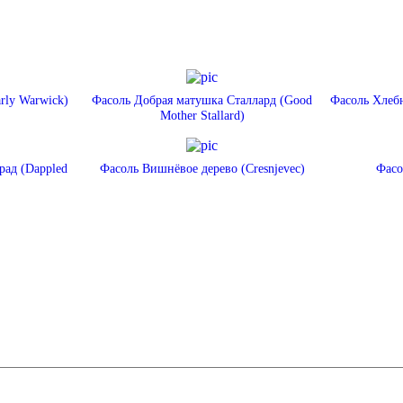
rly Warwick)
Фасоль Добрая матушка Сталлард (Good
Фасоль Хлебн
Mother Stallard)
рад (Dappled
Фасоль Вишнёвое дерево (Cresnjevec)
Фасо