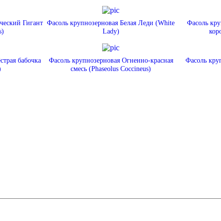
ческий Гигант
Фасоль крупнозерновая Белая Леди (White
Фасоль кру
s)
Lady)
кор
страя бабочка
Фасоль крупнозерновая Огненно-красная
Фасоль кру
)
смесь (Phaseolus Сoccineus)