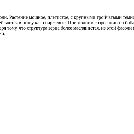
и. Растение мощное, плетистое, с крупными тройчатыми тёмно
ребляются в пищу как спаржевые. При полном созревании на боб
ря тому, что структура зерна более маслянистая, из этой фасоли
ми.