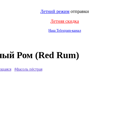
Летний режим
отправки
Летняя скидка
Наш Telegram-канал
ный Ром (Red Rum)
ющаяся
#фасоль пёстрая