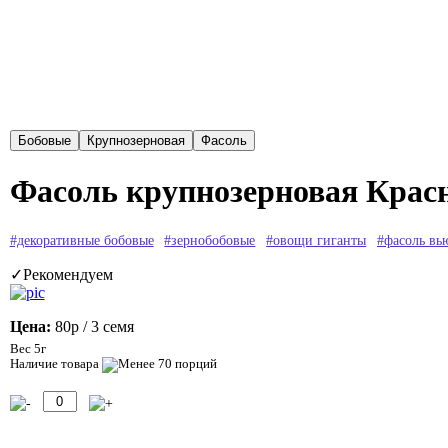
Фасоль крупнозерновая Крас
#декоративные бобовые
#зернобобовые
#овощи гиганты
#фасоль вь
✓Рекомендуем
Цена:
80р
/ 3 семя
Вес 5г
Наличие товара