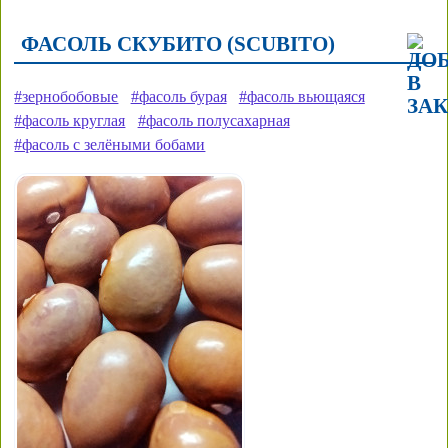
ФАСОЛЬ СКУБИТО (SCUBITO)
#зернобобовые
#фасоль бурая
#фасоль вьющаяся
#фасоль круглая
#фасоль полусахарная
#фасоль с зелёными бобами