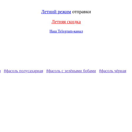
Летний режим
отправки
Летняя скидка
Наш Telegram-канал
я
#фасоль полусахарная
#фасоль с зелёными бобами
#фасоль чёрная