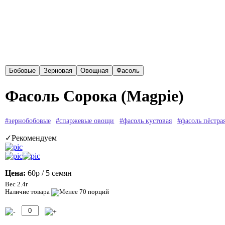
Фасоль Сорока (Magpie)
#зернобобовые
#спаржевые овощи
#фасоль кустовая
#фасоль пёстра
✓Рекомендуем
Цена:
60р
/ 5 семян
Вес 2.4г
Наличие товара