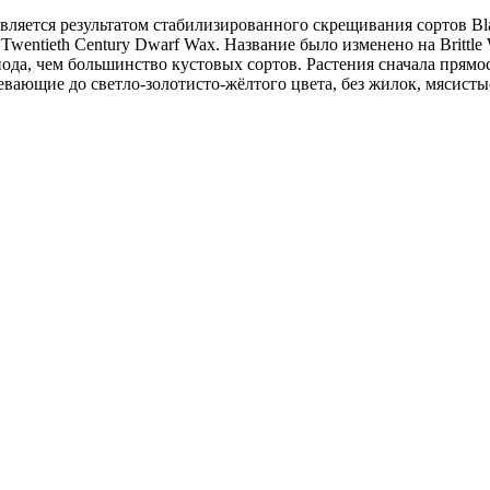
вляется результатом стабилизированного скрещивания сортов Bla
wentieth Century Dwarf Wax. Название было изменено на Brittle 
ода, чем большинство кустовых сортов. Растения сначала прямост
ающие до светло-золотисто-жёлтого цвета, без жилок, мясистые,