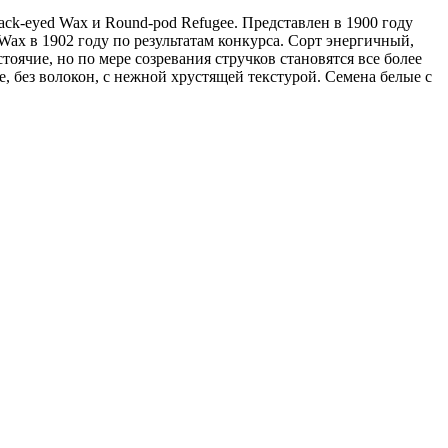
ck-eyed Wax и Round-pod Refugee. Представлен в 1900 году
Wax в 1902 году по результатам конкурса. Сорт энергичный,
оячие, но по мере созревания стручков становятся все более
 без волокон, с нежной хрустящей текстурой. Семена белые с