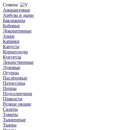
Семена
Амарантовые
Арбузы и дыни
Баклажаны
Бобовые
Декоративные
Злаки
Кабачки
Капуста
Корнеплоды
Кукуруза
Лекарственные
Луковые
Огурцы
Паслёновые
Патиссоны
Перцы
Подсолнечник
Пряности
Редкие овощи
Салаты
Томаты
Тыквенные
Тыквы