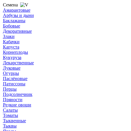
Семена
Амарантовые
Арбузы и дыни
Баклажаны
Бобовые
Декоративные
Злаки
Кабачки
Капуста
Корнеплоды
Кукуруза
Лекарственные
Луковые
Огурцы
Паслёновые
Патиссоны
Перцы
Подсолнечник
Пряности
Редкие овощи
Салаты
Томаты
Тыквенные
Тыквы