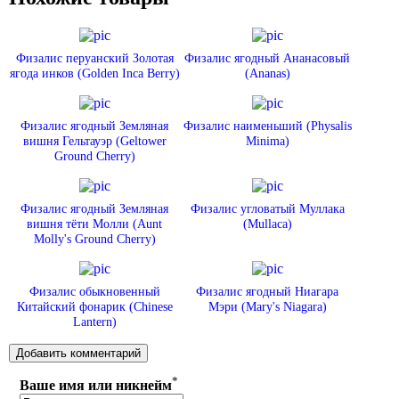
Физалис перуанский Золотая
Физалис ягодный Ананасовый
ягода инков (Golden Inca Berry)
(Ananas)
Физалис ягодный Земляная
Физалис наименьший (Physalis
вишня Гельтауэр (Geltower
Minima)
Ground Cherry)
Физалис ягодный Земляная
Физалис угловатый Муллака
вишня тёти Молли (Aunt
(Mullaca)
Molly's Ground Cherry)
Физалис обыкновенный
Физалис ягодный Ниагара
Китайский фонарик (Chinese
Мэри (Mary's Niagara)
Lantern)
*
Ваше имя или никнейм