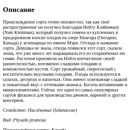
Описание
Происхождение сорта точно неизвестно, так как своё
распространение он получил благодаря Нейту Кляйнману
(Nate Kleinman), который получил семена из купленных в
придорожном киоске плодов на озере Ниагара (Онтарио,
Канада) у зеленщицы по имени Мэри. Отсюда и название
сорта. Девушка не знала, откуда появился этот сорт, сказала
лишь, что уже много лет выращивала его из сохранённых ею
семян. Растения произвели на Нейта впечатление своей
раннеспелостью, неизменно сладкими плодами и
компактностью кустов. Сорт урожайный, скороспелый с
восхитительно вкусными плодами. Плоды используются в
салатах, десертах и напитках. Они имеют освежающе сладкий
и пикантный вкус с оттенками ананаса. Богаты витаминами и
микроэлементами. Сейчас это один из самых популярных
сортов физалиса для производства джемов, варений и других
консервов.
Семейство: Паслёновые (Solanaceae)
Вид: Physalis pruinosa
Происхождение сорта: Канада