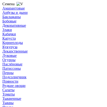
Семена
Амарантовые
Арбузы и дыни
Баклажаны
Бобовые
Декоративные
Злаки
Кабачки
Капуста
Корнеплоды
Кукуруза
Лекарственные
Луковые
Огурцы
Паслёновые
Патиссоны
Перцы
Подсолнечник
Пряности
Редкие овощи
Салаты
Томаты
Тыквенные
Тыквы