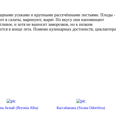
изящными усиками и крупными рассечёнными листьями. Плоды -
ют в салаты, маринуют, жарят. По вкусу они напоминают
ливое, и хотя не выносит заморозков, но к низким
ется в конце лета. Помимо кулинарных достоинств, циклантера
нь белый (Bryonia Alba)
Кассабанана (Sicana Odorifera)