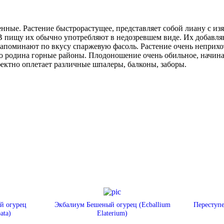
енные. Растение быстрорастущее, представляет собой лиану с 
В пищу их обычно употребляют в недозревшем виде. Их добавля
апоминают по вкусу спаржевую фасоль. Растение очень неприхот
о родина горные районы. Плодоношение очень обильное, начина
фектно оплетает различные шпалеры, балконы, заборы.
й огурец
Экбалиум Бешеный огурец (Ecballium
Переступе
ata)
Elaterium)