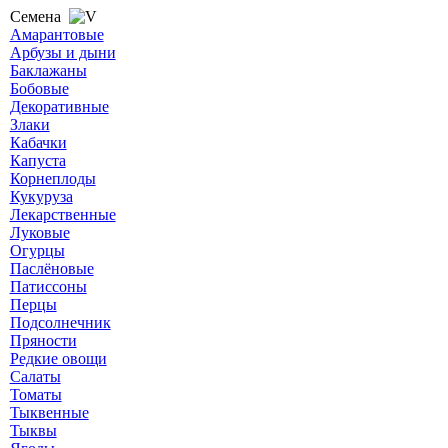
Семена
Амарантовые
Арбузы и дыни
Баклажаны
Бобовые
Декоративные
Злаки
Кабачки
Капуста
Корнеплоды
Кукуруза
Лекарственные
Луковые
Огурцы
Паслёновые
Патиссоны
Перцы
Подсолнечник
Пряности
Редкие овощи
Салаты
Томаты
Тыквенные
Тыквы