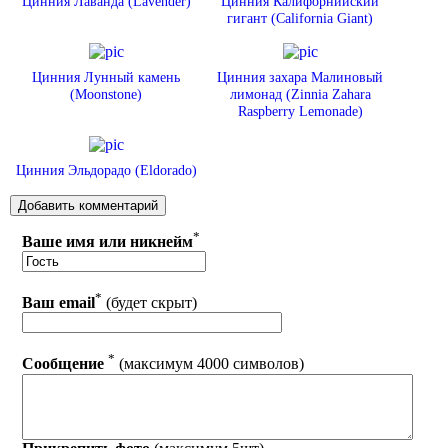
Цинния Лаванда (Lavender)
Цинния Калифорнийский
гигант (California Giant)
Цинния Лунный камень
Цинния захара Малиновый
(Moonstone)
лимонад (Zinnia Zahara
Raspberry Lemonade)
Цинния Эльдорадо (Eldorado)
*
Ваше имя или никнейм
*
Ваш email
(будет скрыт)
*
Сообщение
(максимум 4000 символов)