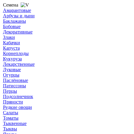
Семена
Амарантовые
Арбузы и дыни
Баклажаны
Бобовые
Декоративные
Злаки
Кабачки
Капуста
Корнеплоды
Кукуруза
Лекарственные
Луковые
Огурцы
Паслёновые
Патиссоны
Перцы
Подсолнечник
Пряности
Редкие овощи
Салаты
Томаты
Тыквенные
Тыквы