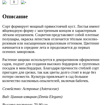
Описание
Сорт формирует мощный прямостоячий куст. Листья имеют
яйцевидную форму с заостренным концом и характерным
лёгким опушением. Соцветия представляют собой плотные
полушары, окраска лепестков отличается тёплым лососево-
розовым или насыщенным коралловым оттенком. Цветение
начинается в середине лета и продолжается до первых
осенних заморозков.
Растение широко используется в декоративном оформлении
садов, подхит для создания высоких бордюров и групповых
посадок в миксбордерах. Благодаря прочности стеблей сорт
пригоден для срезки, так как цветы долго стоят в воде без
потери свежести. Культура привлекает в сад большое
количество насекомых-опылителей, включая бабочек.
Семейство: Астровые (Asteraceae)
Вид: Цинния изящная (Zinnia Elegans)
Высота растения: 70-90 см