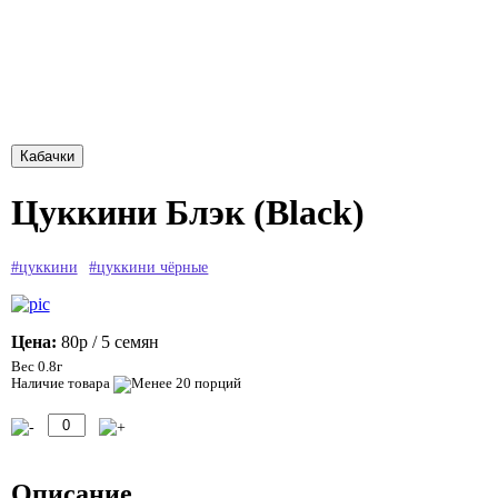
Цуккини Блэк (Black)
#цуккини
#цуккини чёрные
Цена:
80р
/ 5 семян
Вес 0.8г
Наличие товара
Описание