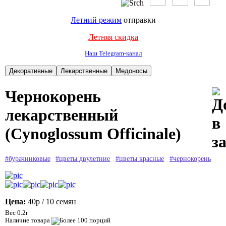
Летний режим
отправки
Летняя скидка
Наш Telegram-канал
Чернокорень
лекарственный
(Cynoglossum Officinale)
#бурачниковые
#цветы двулетние
#цветы красные
#чернокорень
Цена:
40р
/ 10 семян
Вес 0.2г
Наличие товара