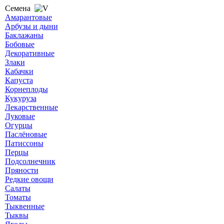
Семена
Амарантовые
Арбузы и дыни
Баклажаны
Бобовые
Декоративные
Злаки
Кабачки
Капуста
Корнеплоды
Кукуруза
Лекарственные
Луковые
Огурцы
Паслёновые
Патиссоны
Перцы
Подсолнечник
Пряности
Редкие овощи
Салаты
Томаты
Тыквенные
Тыквы