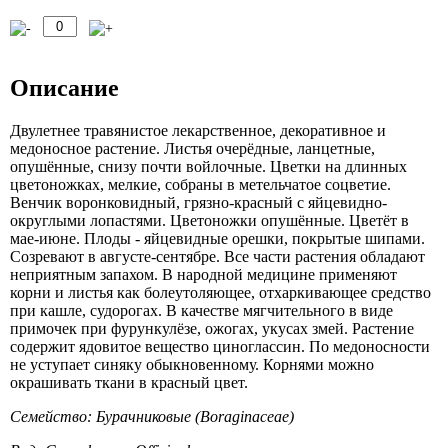
Описание
Двулетнее травянистое лекарственное, декоративное и
медоносное растение. Листья очерёдные, ланцетные,
опушённые, снизу почти войлочные. Цветки на длинных
цветоножках, мелкие, собраны в метельчатое соцветие.
Венчик воронковидный, грязно-красный с яйцевидно-
округлыми лопастями. Цветоножки опушённые. Цветёт в
мае-июне. Плоды - яйцевидные орешки, покрытые шипами.
Созревают в августе-сентябре. Все части растения обладают
неприятным запахом. В народной медицине применяют
корни и листья как болеутоляющее, отхаркивающее средство
при кашле, судорогах. В качестве мягчительного в виде
примочек при фурункулёзе, ожогах, укусах змей. Растение
содержит ядовитое вещество циноглассин. По медоносности
не уступает синяку обыкновенному. Корнями можно
окрашивать ткани в красный цвет.
Семейство: Бурачниковые (Boraginaceae)