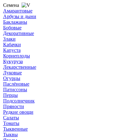
Семена
Амарантовые
Арбузы и дыни
Баклажаны
Бобовые
Декоративные
Злаки
Кабачки
Капуста
Корнеплоды
Кукуруза
Лекарственные
Луковые
Огурцы
Паслёновые
Патиссоны
Перцы
Подсолнечник
Пряности
Редкие овощи
Салаты
Томаты
Тыквенные
Тыквы