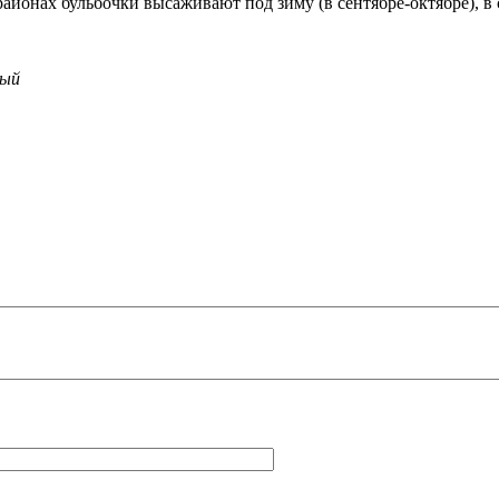
онах бульбочки высаживают под зиму (в сентябре-октябре), в 
вый