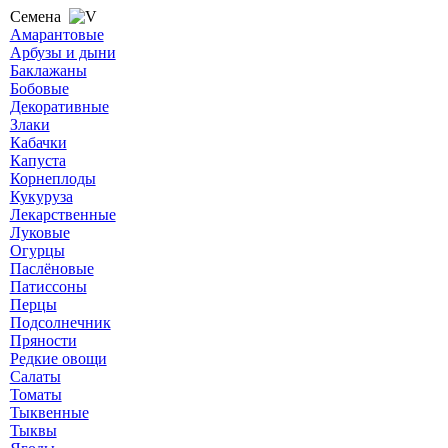
Семена
Амарантовые
Арбузы и дыни
Баклажаны
Бобовые
Декоративные
Злаки
Кабачки
Капуста
Корнеплоды
Кукуруза
Лекарственные
Луковые
Огурцы
Паслёновые
Патиссоны
Перцы
Подсолнечник
Пряности
Редкие овощи
Салаты
Томаты
Тыквенные
Тыквы