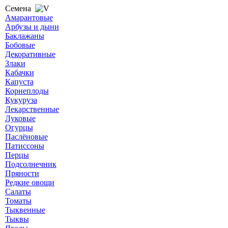
Семена
Амарантовые
Арбузы и дыни
Баклажаны
Бобовые
Декоративные
Злаки
Кабачки
Капуста
Корнеплоды
Кукуруза
Лекарственные
Луковые
Огурцы
Паслёновые
Патиссоны
Перцы
Подсолнечник
Пряности
Редкие овощи
Салаты
Томаты
Тыквенные
Тыквы