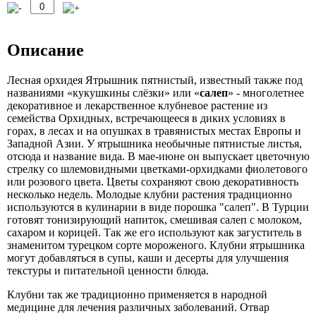
Описание
Лесная орхидея Ятрышник пятнистый, известный также под
названиями «кукушкины слёзки» или «
салеп
» - многолетнее
декоративное и лекарственное клубневое растение из
семейства Орхидных, встречающееся в диких условиях в
горах, в лесах и на опушках в травянистых местах Европы и
Западной Азии. У ятрышника необычные пятнистые листья,
отсюда и название вида. В мае-июне он выпускает цветочную
стрелку со шлемовидными цветками-орхидками фиолетового
или розового цвета. Цветы сохраняют свою декоративность
несколько недель. Молодые клубни растения традиционно
используются в кулинарии в виде порошка "салеп". В Турции
готовят тонизирующий напиток, смешивая салеп с молоком,
сахаром и корицей. Так же его используют как загуститель в
знаменитом турецком сорте мороженого. Клубни ятрышника
могут добавляться в супы, каши и десерты для улучшения
текстуры и питательной ценности блюда.
Клубни так же традиционно применяется в народной
медицине для лечения различных заболеваний. Отвар