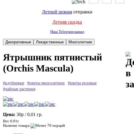
Летний режим
отправки
Летняя скидка
Наш Telegram-канал
Ятрышник пятнистый
(Orchis Mascula)
#клубневые
#цветы многолетние
#цветы розовые
#чайные растения
Цена:
30р
/ 0,01 гр.
Вес 0.01г
Наличие товара