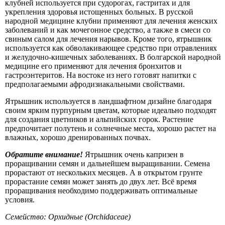
клубней используется при судорогах, гастритах и для
укрепления здоровья истощенных больных. В русской
народной медицине клубни применяют для лечения женских
заболеваний и как мочегонное средство, а также в смеси со
свиным салом для лечения нарывов. Кроме того, ятрышник
используется как обволакивающее средство при отравлениях
и желудочно-кишечных заболеваниях. В болгарской народной
медицине его применяют для лечения бронхитов и
гастроэнтеритов. На востоке из него готовят напитки с
предполагаемыми афродизиакальными свойствами.
Ятрышник используется в ландшафтном дизайне благодаря
своим ярким пурпурным цветам, которые идеально подходят
для создания цветников и альпийских горок. Растение
предпочитает полутень и солнечные места, хорошо растет на
влажных, хорошо дренированных почвах.
Обратите внимание!
Ятрышник очень капризен в
проращивании семян и дальнейшем выращивании. Семена
прорастают от нескольких месяцев. А в открытом грунте
прорастание семян может занять до двух лет. Всё время
проращивания необходимо поддерживать оптимальные
условия.
Семейство: Орхидные (Orchidaceae)