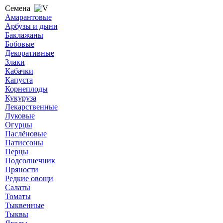
Семена
Амарантовые
Арбузы и дыни
Баклажаны
Бобовые
Декоративные
Злаки
Кабачки
Капуста
Корнеплоды
Кукуруза
Лекарственные
Луковые
Огурцы
Паслёновые
Патиссоны
Перцы
Подсолнечник
Пряности
Редкие овощи
Салаты
Томаты
Тыквенные
Тыквы