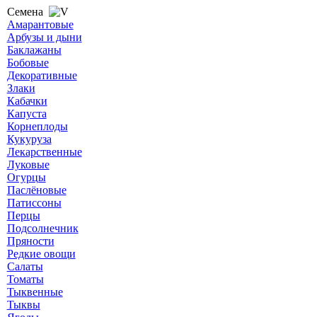
Семена
Амарантовые
Арбузы и дыни
Баклажаны
Бобовые
Декоративные
Злаки
Кабачки
Капуста
Корнеплоды
Кукуруза
Лекарственные
Луковые
Огурцы
Паслёновые
Патиссоны
Перцы
Подсолнечник
Пряности
Редкие овощи
Салаты
Томаты
Тыквенные
Тыквы