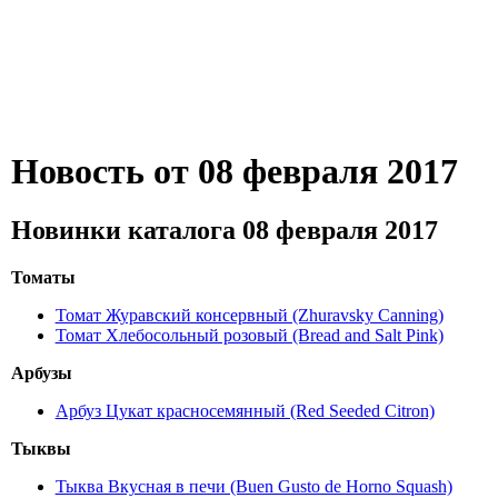
Новость от 08 февраля 2017
Новинки каталога 08 февраля 2017
Томаты
Томат Журавский консервный (Zhuravsky Canning)
Томат Хлебосольный розовый (Bread and Salt Pink)
Арбузы
Арбуз Цукат красносемянный (Red Seeded Citron)
Тыквы
Тыква Вкусная в печи (Buen Gusto de Horno Squash)