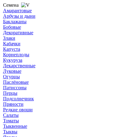
Семена
Амарантовые
Арбузы и дыни
Баклажаны
Бобовые
Декоративные
Злаки
Кабачки
Капуста
Корнеплоды
Кукуруза
Лекарственные
Луковые
Огурцы
Паслёновые
Патиссоны
Перцы
Подсолнечник
Пряности
Редкие овощи
Салаты
Томаты
Тыквенные
Тыквы