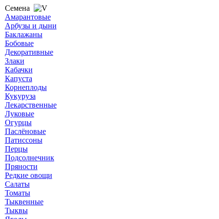
Семена
Амарантовые
Арбузы и дыни
Баклажаны
Бобовые
Декоративные
Злаки
Кабачки
Капуста
Корнеплоды
Кукуруза
Лекарственные
Луковые
Огурцы
Паслёновые
Патиссоны
Перцы
Подсолнечник
Пряности
Редкие овощи
Салаты
Томаты
Тыквенные
Тыквы