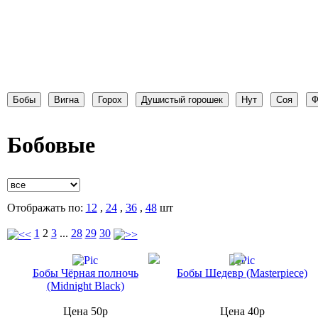
Бобовые
Отображать по:
12
,
24
,
36
,
48
шт
1
2
3
...
28
29
30
Бобы Чёрная полночь
Бобы Шедевр (Masterpiece)
(Midnight Black)
Цена 50р
Цена 40р