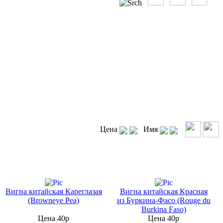
Цена
Имя
Вигна китайская Кареглазая
Вигна китайская Красная
(Browneye Pea)
из Буркина-Фасо (Rouge du
Burkina Faso)
Цена 40р
Цена 40р