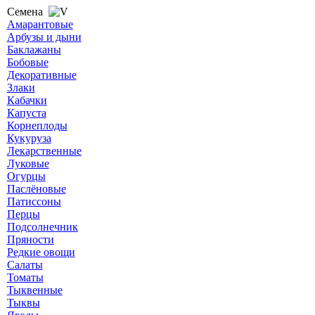
Семена
Амарантовые
Арбузы и дыни
Баклажаны
Бобовые
Декоративные
Злаки
Кабачки
Капуста
Корнеплоды
Кукуруза
Лекарственные
Луковые
Огурцы
Паслёновые
Патиссоны
Перцы
Подсолнечник
Пряности
Редкие овощи
Салаты
Томаты
Тыквенные
Тыквы