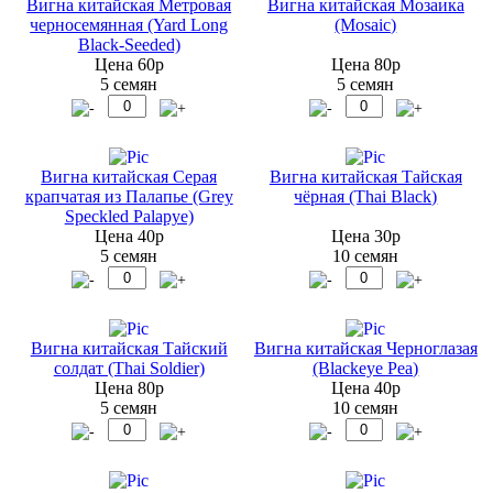
Вигна китайская Метровая
Вигна китайская Мозаика
черносемянная (Yard Long
(Mosaic)
Black-Seeded)
Цена 60р
Цена 80р
5 семян
5 семян
Вигна китайская Серая
Вигна китайская Тайская
крапчатая из Палапье (Grey
чёрная (Thai Black)
Speckled Palapye)
Цена 40р
Цена 30р
5 семян
10 семян
Вигна китайская Тайский
Вигна китайская Черноглазая
солдат (Thai Soldier)
(Blackeye Pea)
Цена 80р
Цена 40р
5 семян
10 семян