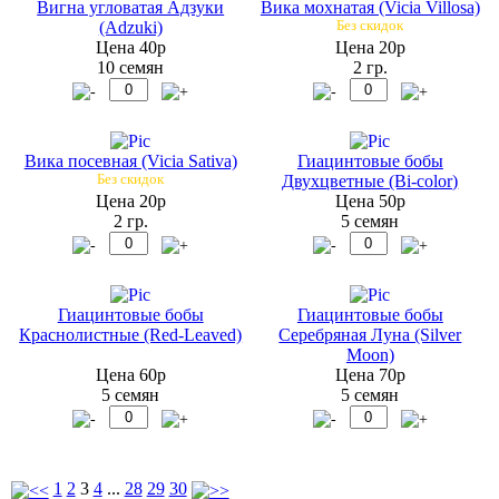
Вигна угловатая Адзуки
Вика мохнатая (Vicia Villosa)
(Adzuki)
Без скидок
Цена 40р
Цена 20р
10 семян
2 гр.
Вика посевная (Vicia Sativa)
Гиацинтовые бобы
Без скидок
Двухцветные (Bi-color)
Цена 20р
Цена 50р
2 гр.
5 семян
Гиацинтовые бобы
Гиацинтовые бобы
Краснолистные (Red-Leaved)
Серебряная Луна (Silver
Moon)
Цена 60р
Цена 70р
5 семян
5 семян
1
2
3
4
...
28
29
30